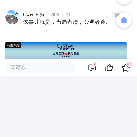
·
回复
Owen Egbert
2016-02-23
这事儿就是，当局者清，旁观者迷。
商业策划
2
63
写评论...
商务合作
关于我们
加入我们
联系我们
城市加盟
寻求报道
我要入驻
投资者关系
违法和不良信息、未成年人保护举报电话：010-89650707
举报邮箱：jubao@36kr.com 网上有害信息举报
© 2011~
2026
北京多氪信息科技有限公司 |
京ICP备12031756号-6
|
京ICP证150143号
| 京公网安备11010502057322号