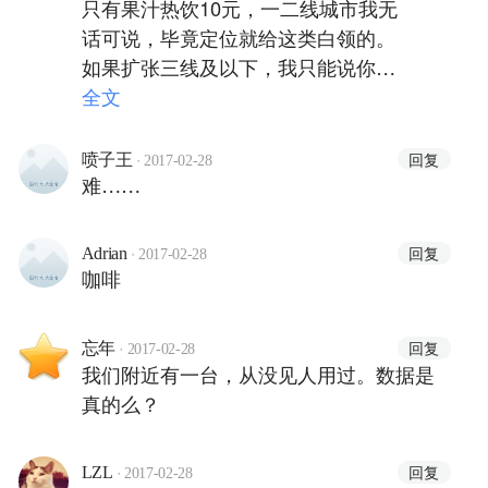
只有果汁热饮10元，一二线城市我无
话可说，毕竟定位就给这类白领的。
如果扩张三线及以下，我只能说你考
虑过其人均消费水平和现磨咖啡的认
全文
知度嘛？不扩张的话，好吧，那市场
只能做这么小…第二家、第三家竞对
·
回复
喷子王
2017-02-28
难……
上线的时候，面临的又是何种问题
呢…
·
回复
Adrian
2017-02-28
咖啡
·
回复
忘年
2017-02-28
我们附近有一台，从没见人用过。数据是
真的么？
·
回复
LZL
2017-02-28