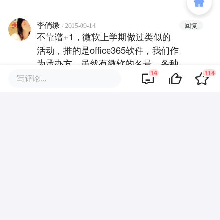
·
回复
李俏缘
2015-09-14
不靠谱+1，微软上学期做过类似的
活动，推的是office365软件，我们作
为承办方，虽然有微软的名号，各种
14
114
实习名额管够，然而效果甚微，传闻
写评论...
在其它学校也是这样，现在大学生没
空去玩这种虚无缥缈投入时间太长的
全文
游戏，而且实习这种东西太虚，怎么
知道进去是打杂还是打江山
·
回复
心安
2015-09-14
很好的想法
·
回复
克拉克
2015-09-13
对蚂蚁公社感兴趣的小伙伴欢迎添加我们
的微信公众号：蚂蚁Club。或者直接与我
联系：（微信号）clarksure。