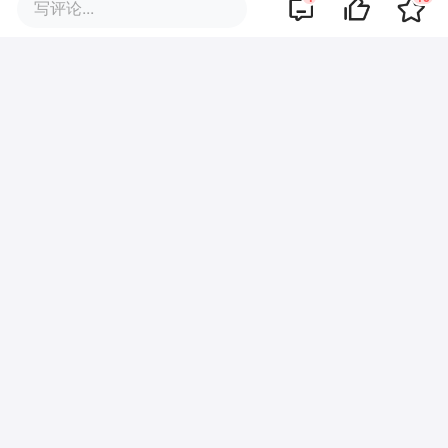
写评论...
HTC已经被淘汰了，抓紧收拾后路吧。
·
回复
苏我礐wyb
2015-08-30
在小米、联想、华为等廉价手机打压下，
HTC也撑不住了！
商业策划
商务合作
关于我们
加入我们
联系我们
城市加盟
寻求报道
我要入驻
投资者关系
违法和不良信息、未成年人保护举报电话：010-89650707
举报邮箱：jubao@36kr.com 网上有害信息举报