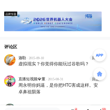
品牌专题
评论区
·
回复
迦勒
2015-09-10
虚拟现实？你觉得你能玩过谷歌吗？
·
回复
直播短视频💎董
2015-08-31
周永明你妈逼，是你把HTC害成这样。安
卓鼻祖陨落
·
回复
龙
2015-08-31
4
10