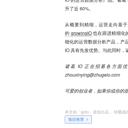
升了近 60%。
从概要到精细，运营走向基于
的
growingIO
也在跟进精细化的
细化的运营数据分析产品，产
IO 具有先发优势。与此同时，
诸葛 IO 正在招募各方
zhouxinying@zhugeio.com
可爱的创业者，如果你或你的朋
本文由「
goto
」原创出品， 转载或
项目推荐