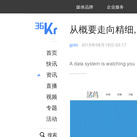
36氪Auto
数字时氪
企业号
未来消费
智能涌现
未来城市
启动Power on
媒体品牌
企业服务
企服点评
36氪出海
36氪研究院
潮生TIDE
36氪企服点评
36Kr研究院
36氪财经
职场bonus
36碳
后浪研究所
36Kr创新咨询
暗涌Waves
硬氪
氪睿研究院
从概要走向精细,
goto
·
2015年08月19日 03:17
首页
快讯
A data system is watching you
资讯
直播
最新
推荐
创投
财经
视频
汽车
AI
专题
科技
项目推荐
活动
专精特新
安徽
搜索