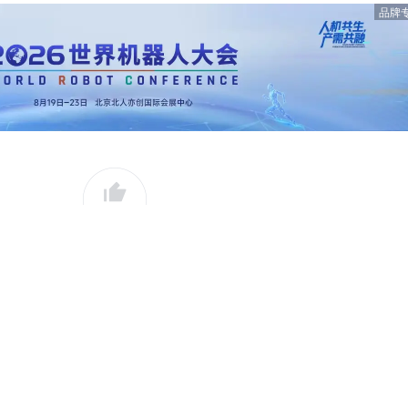
品牌
0
好文章，需要你的鼓励
举
102
10