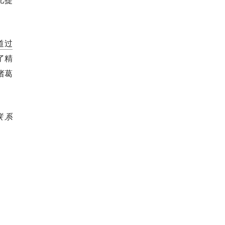
道过
了精
诸葛
联系