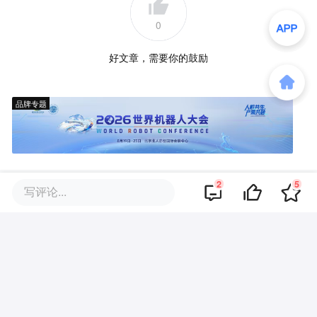
0
好文章，需要你的鼓励
品牌专题
2
5
写评论...
评论区
·
回复
Question1663
2015-08-03
Top Gear这个节目看着就心疼车【怎么不
给我开…】
·
回复
恍然了个大悟
2015-07-31