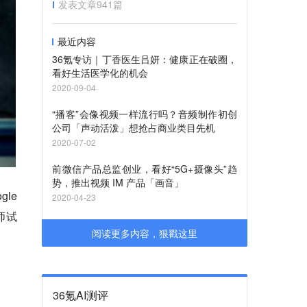
发表文章
941
篇
最近内容
36氪专访｜丁香医生吕妍：健康正在破圈，
看好生活医学化的机会
2020-09-04
“播客”会像视频一样流行吗？音频制作初创
公司「声动活泼」想抢占商业类目先机
2020-07-02
前微信产品总监创业，看好“5G+摄像头”趋
势，推出视频 IM 产品「画音」
le
2020-04-23
师试
阅读更多内容，狠戳这里
36氪AI测评