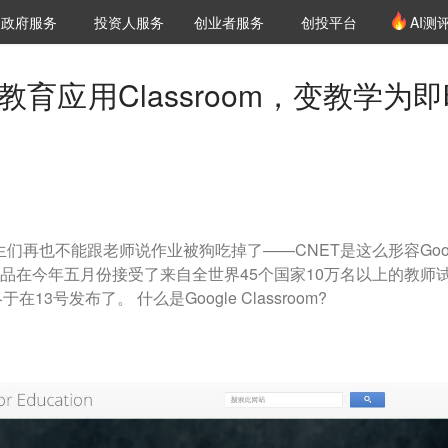
创投发布
项目推荐
核心服务
LP源计划
政府服务
投资人服务
创业者服务
创投平台
AI测
36氪Pro
VClub
VClub投资机构库
创投氪堂
城市之窗
投资机构职位推介
企业入驻
投资人认证
出教育应用Classroom，变教学为
学生们再也不能跟老师说作业被狗吃掉了——CNET是这么形容Goog
这款产品在今年五月份接受了来自全世界45个国家10万名以上的教师
3号发布了。 什么是Google Classroom?