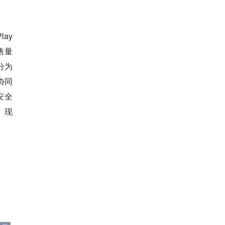
lay
售量
分为
的协同
络安全
类。现