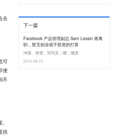
会去
下一篇
Facebook 产品管理副总 Sam Lessin 将离
职，暂无创业或干投资的打算
冲浪、滑雪、写写文，嗯，惬意
户也可
2014-08-15
即便
间不
案。
提供