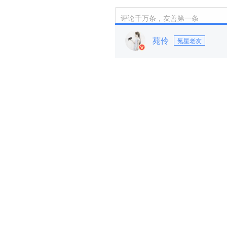
评论千万条，友善第一条
苑伶
氪星老友
登录
后参与讨论
评论区
空气大窝棚
·
2014-08-19
google产品的作用就是
旧时月色
·
2014-08-15
#1楼 @u1408070542