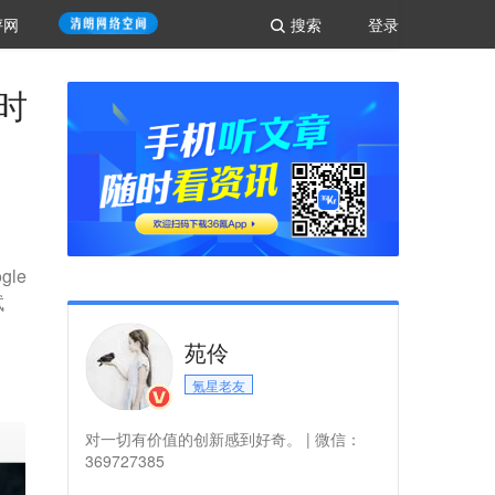
评网
搜索
登录
即时
le
试
苑伶
氪星老友
对一切有价值的创新感到好奇。 | 微信：
369727385