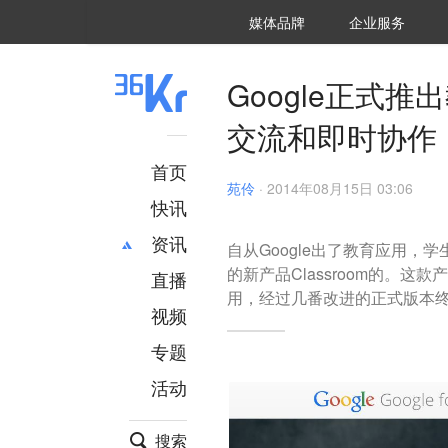
36氪Auto
数字时氪
企业号
未来消费
智能涌现
未来城市
启动Power on
媒体品牌
企业服务
企服点评
36氪出海
36氪研究院
潮生TIDE
36氪企服点评
36Kr研究院
36氪财经
职场bonus
36碳
后浪研究所
36Kr创新咨询
暗涌Waves
硬氪
氪睿研究院
Google正式推
交流和即时协作
首页
苑伶
·
2014年08月15日 03:06
快讯
资讯
自从Google出了教育应用，
的新产品Classroom的。
直播
最新
推荐
用，经过几番改进的正式版本终于在1
创投
财经
视频
汽车
AI
专题
科技
项目推荐
活动
专精特新
安徽
搜索