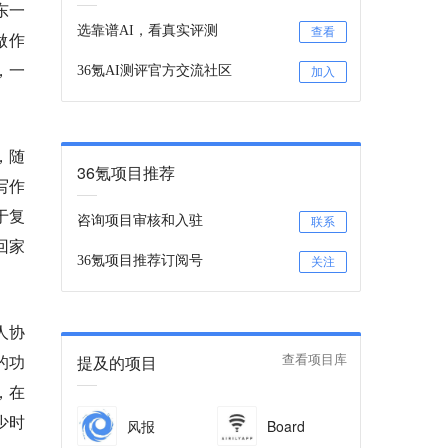
去东一
选靠谱AI，看真实评测
查看
做作
，一
36氪AI测评官方交流社区
加入
，随
36氪项目推荐
写作
于复
咨询项目审核和入驻
联系
回家
36氪项目推荐订阅号
关注
人协
的功
提及的项目
查看项目库
，在
少时
风报
Board