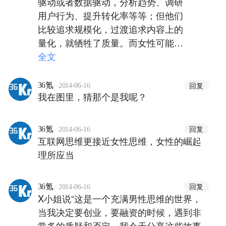
驱动或者数据驱动，分析趋势、调研
用户行为、提升转化率等等；但他们
比较追求规模化，过渡追求内容上的
量化，就牺牲了质量。而女性可能会
做的更细腻一点，更有调性一点。你
全文
怎么看呢
·
回复
36氪
2014-06-16
我在图里，猜那个是我呢？
·
回复
36氪
2014-06-16
互联网思维更接近女性思维，女性的崛起
理所应当
·
回复
36氪
2014-06-16
X小姐说“这是一个充满男性思维的世界，
当我决定要创业，要融资的时候，遇到非
常多的质疑和否定，我今天分享这些故事