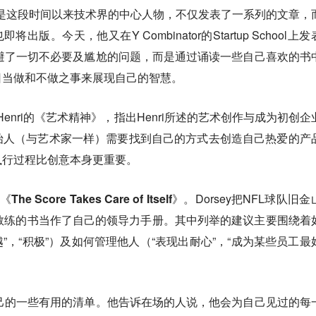
是这段时间以来技术界的中心人物，不仅发表了一系列的文章，
将出版。今天，他又在Y Combinator的Startup School上
y回避了一切不必要及尴尬的问题，而是通过诵读一些自己喜欢的书
日当做和不做之事来展现自己的智慧。
Henri的《
艺术精神
》，指出Henri所述的艺术创作与成为初创企
始人（与艺术家一样）需要找到自己的方式去创造自己热爱的产
执行过程比创意本身更重要
。
的《
The Score Takes Care of Itself
》。Dorsey把NFL球队旧金
教练的书当作了自己的领导力手册。其中列举的建议主要围绕着
越”，“积极”）及如何管理他人（“表现出耐心”，“成为某些员工最
y自己的一些有用的清单。他告诉在场的人说，他会为自己见过的每