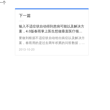
一个
下一篇
输入不适症状自动得到患病可能以及解决方
案，4.0版春雨掌上医生想做垂直医疗领域
的智能搜索引擎
要做到根据不适症状自动给出病症以及解决方
案，春雨用的是过去两年积累的问答数据，他
们把这一百多万条问答拆分成药品、症状等关
2013-10-20
键词分别归类以实现结构化，最终形成一个垂
直医疗的搜索引擎。而现在春雨上每天新产生
的问题也都会不断被加入引擎的数据库中，实
现数据的实时更新，这样的好处是可以查询到
当季的流行疾病。