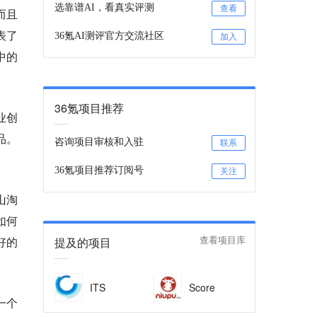
选靠谱AI，看真实评测
查看
而且
发表了
36氪AI测评官方交流社区
加入
中的
36氪项目推荐
业创
品。
咨询项目审核和入驻
联系
36氪项目推荐订阅号
关注
山淘
如何
好的
提及的项目
查看项目库
ITS
Score
一个