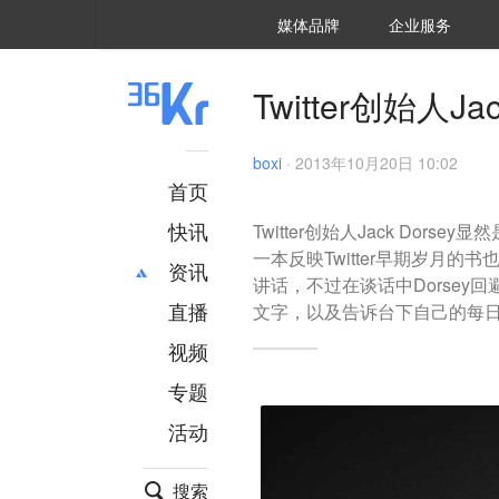
36氪Auto
数字时氪
企业号
未来消费
智能涌现
未来城市
启动Power on
媒体品牌
企业服务
企服点评
36氪出海
36氪研究院
潮生TIDE
36氪企服点评
36Kr研究院
36氪财经
职场bonus
36碳
后浪研究所
36Kr创新咨询
暗涌Waves
硬氪
氪睿研究院
Twitter创始人
boxi
·
2013年10月20日 10:02
首页
快讯
Twitter创始人Jack D
一本反映Twitter早期岁月的书也即
资讯
讲话，不过在谈话中Dorse
直播
最新
推荐
文字，以及告诉台下自己的每
创投
财经
视频
汽车
AI
专题
科技
项目推荐
活动
专精特新
安徽
搜索