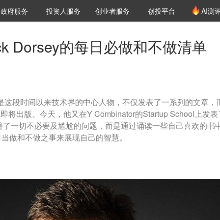
创投发布
项目推荐
核心服务
LP源计划
政府服务
投资人服务
创业者服务
创投平台
AI测
36氪Pro
VClub
VClub投资机构库
创投氪堂
城市之窗
投资机构职位推介
企业入驻
投资人认证
Jack Dorsey的每日必做和不做清单
orsey显然是这段时间以来技术界的中心人物，不仅发表了一系列的文章，
将出版。今天，他又在Y Combinator的Startup School上发
y回避了一切不必要及尴尬的问题，而是通过诵读一些自己喜欢的书
日当做和不做之事来展现自己的智慧。