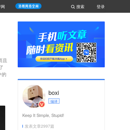
评网
搜索
登录
而且
表了
中的
boxi
编译
Keep It Simple, Stupid!
发表文章
2997
篇